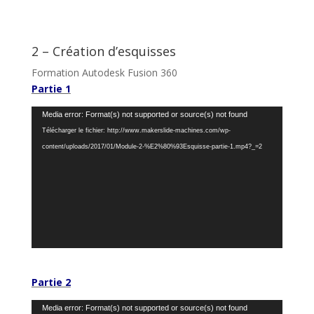
2 – Création d’esquisses
Formation Autodesk Fusion 360
Partie 1
Lecteur
Media error: Format(s) not supported or source(s) not found
vidéo
Télécharger le fichier: http://www.makerslide-machines.com/wp-
content/uploads/2017/01/Module-2-%E2%80%93Esquisse-partie-1.mp4?_=2
Partie 2
Lecteur
Media error: Format(s) not supported or source(s) not found