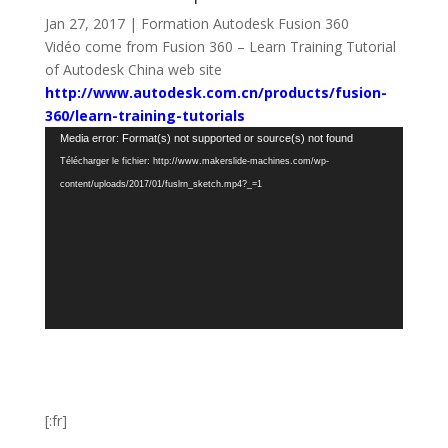
Jan 27, 2017
|
Formation Autodesk Fusion 360
Vidéo come from Fusion 360 – Learn Training Tutorial
of Autodesk China web site
http://www.autodesk.com.cn/products/fusion-
360/learn-training-tutorials
Lecteur
Media error: Format(s) not supported or source(s) not found
vidéo
Télécharger le fichier: http://www.makerslide-machines.com/wp-
content/uploads/2017/01/fuslrn_sketch.mp4?_=1
[:fr]