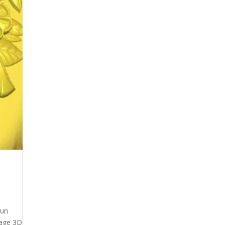
 un
nage 3D