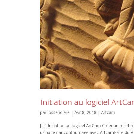
Initiation au logiciel ArtC
par
lossendiere
|
Avr 8, 2018
|
Artcam
[:fr] Initiation au logiciel ArtCam Créer un reli
usinage par contournage avec ArtcamFaire du V-Ca