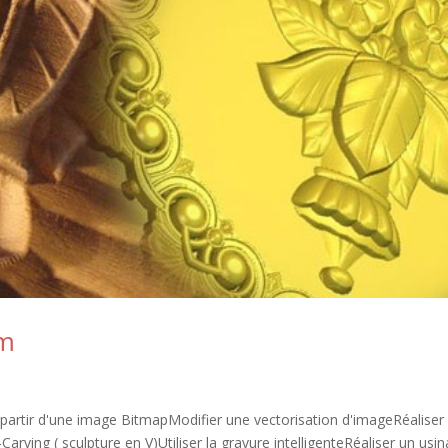
am
ef à partir d'une image BitmapModifier une vectorisation d'imageRéaliser
rving ( sculpture en V)Utiliser la gravure intelligenteRéaliser un usi