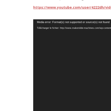
https://www.youtube.com/user/4222dh/vi
Lecteur
Media error: Format(s) not supported or source(s) not found
vidéo
Télécharger le fichier: http://www.makerslide-machines.com/wp-conte