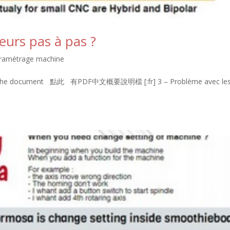
eurs pas à pas ?
paramétrage machine
ad the document 點此 有PDF中文概要說明檔 [:fr] 3 – Problème avec le