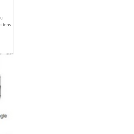
du
rations