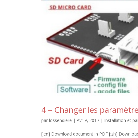
4 – Changer les paramètr
par
lossendiere
|
Avr 9, 2017
|
Installation et 
[:en] Download document in PDF [:zh] Down