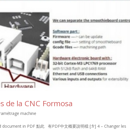
es de la CNC Formosa
paramétrage machine
load document in PDF 點此 有PDF中文概要說明檔 [:fr] 4 – Changer les