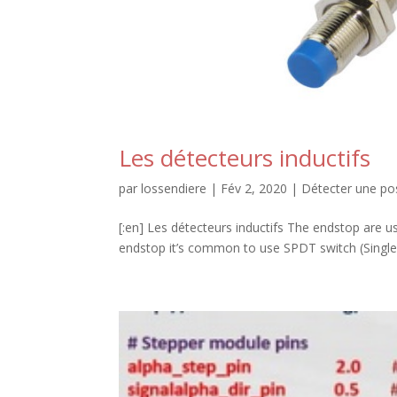
Les détecteurs inductifs
par
lossendiere
|
Fév 2, 2020
|
Détecter une pos
[:en] Les détecteurs inductifs The endstop are u
endstop it’s common to use SPDT switch (Si