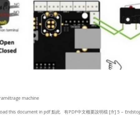
paramétrage machine
Download this document in pdf 點此 有PDF中文概要說明檔 [:fr] 5 – Endsto