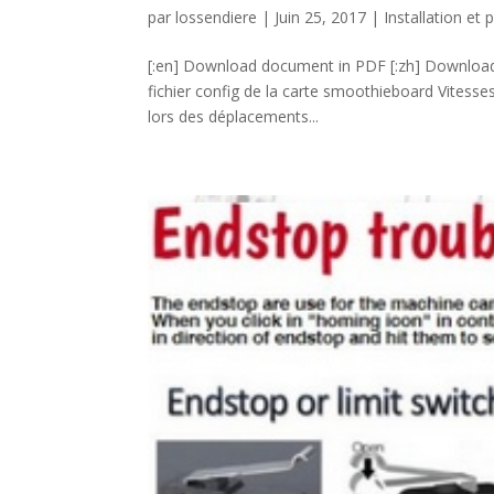
par
lossendiere
|
Juin 25, 2017
|
Installation e
[:en] Download document in PDF [:zh] Dow
fichier config de la carte smoothieboard Vitesses 
lors des déplacements...