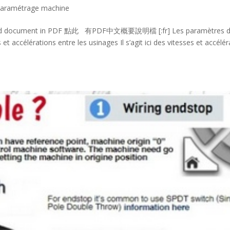
t paramétrage machine
nload document in PDF 點此 有PDF中文概要說明檔 [:fr] Les paramètres 
et accélérations entre les usinages Il s’agit ici des vitesses et accélé