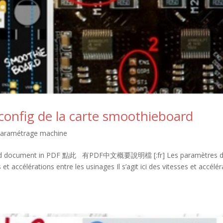
 config de la carte smoothieboard
t paramétrage machine
nload document in PDF 點此 有PDF中文概要說明檔 [:fr] Les paramètres 
et accélérations entre les usinages Il s’agit ici des vitesses et accélé