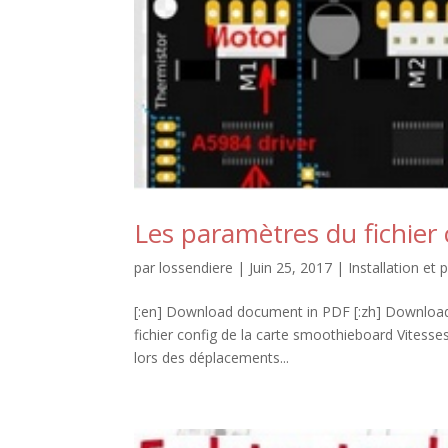
Les paramètres du fichier
par
lossendiere
|
Juin 25, 2017
|
Installation e
[:en] Download document in PDF [:zh] Dow
fichier config de la carte smoothieboard Vitesses 
lors des déplacements...