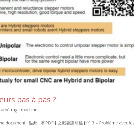
eurs pas à pas ?
paramétrage machine
ad the document 點此 有PDF中文概要說明檔 [:fr] 3 – Problème avec le