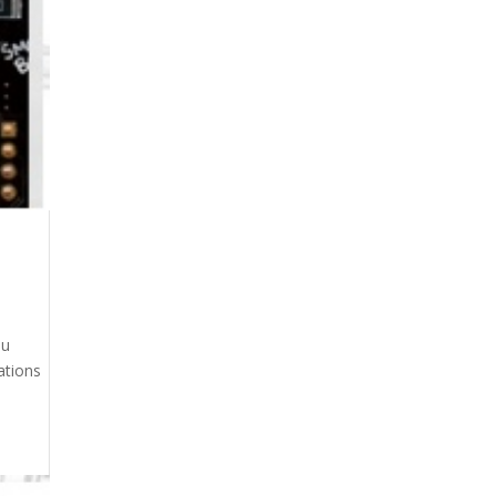
du
rations