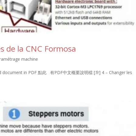
es de la CNC Formosa
paramétrage machine
load document in PDF 點此 有PDF中文概要說明檔 [:fr] 4 – Changer les