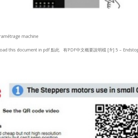
paramétrage machine
Download this document in pdf 點此 有PDF中文概要說明檔 [:fr] 5 – Endsto