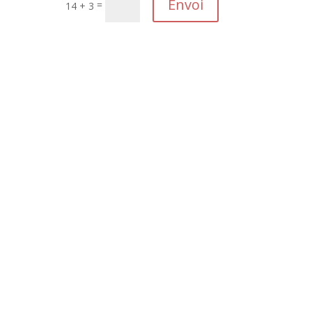
Envoi
=
14 + 3