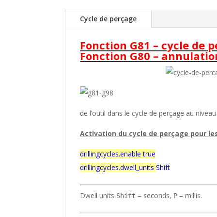
Cycle de perçage
Fonction G81 – cycle de 
Fonction G80 – annulatio
de l’outil dans le cycle de perçage au niveau 
Activation du cycle de perçage pour l
drillingcycles.enable true
drillingcycles.dwell_units
Shift
Dwell units
= seconds,
= millis.
Shift
P