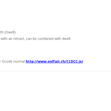
th (Dwell).
ng with an retract, can be combined with dwell.
—-> Gcode normal
http://www.onlfait.ch/CCDCC.js/