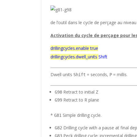
de l’outil dans le cycle de perçage au niveau 
Activation du cycle de perçage pour l
drillingcycles.enable true
drillingcycles.dwell_units
Shift
Dwell units
= seconds,
= millis.
Shift
P
Retract to initial Z
G98
Retract to R plane
G99
*
Simple drilling cycle.
G81
Drilling cycle with a pause at final dep
G82
Peck drilling cycle; incremental drilli
G83