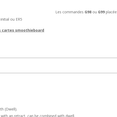
Les commandes
G98
ou
G99
placées
initial ou ER5
es cartes smoothieboard
th (Dwell).
ng with an retract, can be combined with dwell.