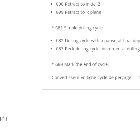
Retract to initial Z
G98
Retract to R plane
G99
*
Simple drilling cycle.
G81
Drilling cycle with a pause at final dep
G82
Peck drilling cycle; incremental drilli
G83
*
Mark the end of cycle.
G80
Convertisseur en ligne cycle de perçage 
[:fr]