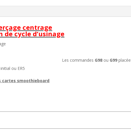
perçage centrage
n de cycle d’usinage
Les commandes
G98
ou
G99
placées
initial ou ER5
es cartes smoothieboard