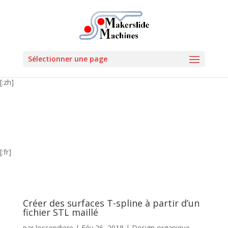
Sélectionner une page
[:zh]
[:fr]
Créer des surfaces T-spline à partir d’un
fichier STL maillé
par
lossendiere
|
Fév 26, 2018
|
Design organique