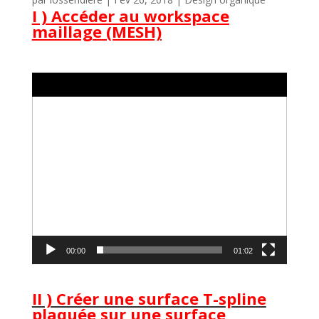
I ) Accéder au workspace
maillage (MESH)
Lecteur
vidéo
00:00
01:02
II ) Créer une surface T-spline
plaquée sur une surface