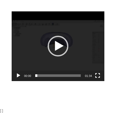
Lecteur
vidéo
00:00
01:34
[:]