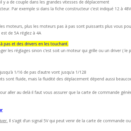
s il y a de couple dans les grandes vitesses de déplacement
ucteur. Par exemple si dans la fiche constructeur c’est indiqué 12 à 4
 les moteurs, plus les moteurs pas à pas sont puissants plus vous pou
er est de 5A réglez à 4A
 à pas et des drivers en les touchant.
nger les réglages sinon c’est soit un moteur qui grille ou un driver ( le 
usqu’à 1/16 de pas d’autre vont jusqu’a 1/128
ents sont fluide, mais la fluidité des déplacement dépend aussi beau
our aller au delà il faut vous assurer que la carte de commande génè
ur
iver.
Il s’agit d’un signal 5V qui peut venir de la carte de commande o