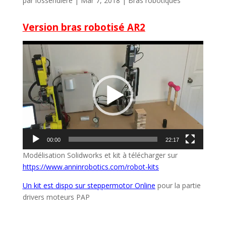
par
lossendiere
|
Mar 7, 2018
|
Bras robotiques
Version bras robotisé AR2
Lecteur
vidéo
00:00
22:17
Modélisation Solidworks et kit à télécharger sur
https://www.anninrobotics.com/robot-kits
Un kit est dispo sur steppermotor Online
pour la partie
drivers moteurs PAP