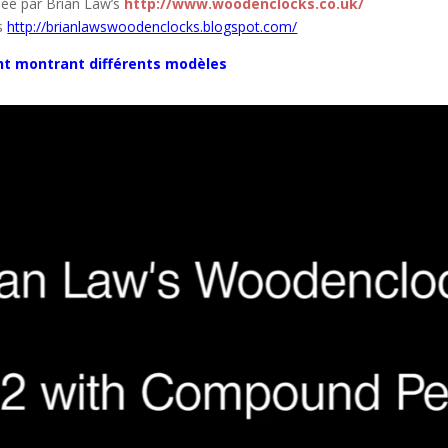
sée par Brian Law’s
http://www.woodenclocks.co.uk/
ls
http://brianlawswoodenclocks.blogspot.com/
nt montrant différents modèles