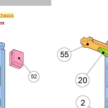
chassis
ère