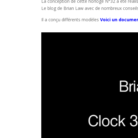
La conception de cette horloge N°32 à été réali
Le blog de Brian Law avec de nombreux consei
Il a conçu différents modèles
Voici un docume