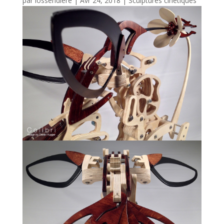
par
lossendiere
|
Avr 24, 2018
|
Sculptures cinétiques