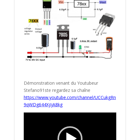
Démonstration venant du Youtubeur
Stefano91ste regardez sa chaîne
https://www.youtube.com/channel/UCCukgRn
9qWDg644XjIjA8kg
Lecteur
vidéo