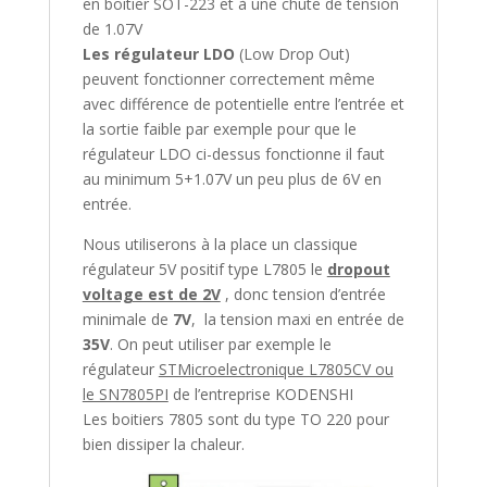
en boitier SOT-223 et à une chute de tension
de 1.07V
Les régulateur LDO
(Low Drop Out)
peuvent fonctionner correctement même
avec différence de potentielle entre l’entrée et
la sortie faible par exemple pour que le
régulateur LDO ci-dessus fonctionne il faut
au minimum 5+1.07V un peu plus de 6V en
entrée.
Nous utiliserons à la place un classique
régulateur 5V positif type L7805 le
dropout
voltage est de 2V
, donc tension d’entrée
minimale de
7V
, la tension maxi en entrée de
35V
. On peut utiliser par exemple le
régulateur
STMicroelectronique L7805CV ou
le SN7805PI
de l’entreprise KODENSHI
Les boitiers 7805 sont du type TO 220 pour
bien dissiper la chaleur.