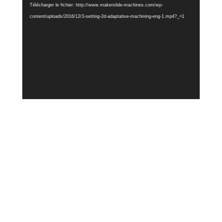
vidéo
Télécharger le fichier: http://www.makerslide-machines.com/wp-
content/uploads/2016/12/3-setting-2d-adaptative-machining-eng-1.mp4?_=1