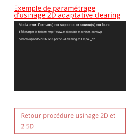
Exemple de paramétrage
d’usinage 2D adaptative clearing
Lecteur
Media error: Format(s) not supported or source(s) not found
vidéo
Télécharger le fichier: http://www.makerslide-machines.com/wp-
content/uploads/2016/12/3-poche-2d-clearing-fr-1.mp4?_=2
Retour procédure usinage 2D et
2.5D