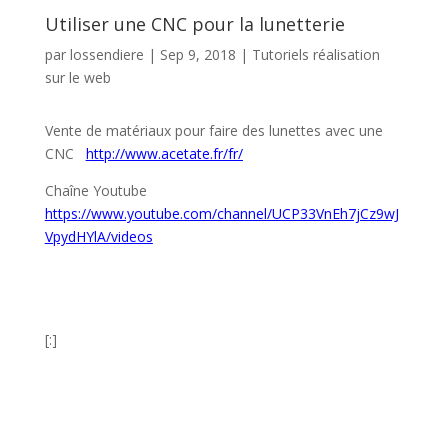
Utiliser une CNC pour la lunetterie
par
lossendiere
|
Sep 9, 2018
|
Tutoriels réalisation
sur le web
Vente de matériaux pour faire des lunettes avec une
CNC
http://www.acetate.fr/fr/
Chaîne Youtube
https://www.youtube.com/channel/UCP33VnEh7jCz9wJ
VpydHYlA/videos
[:]