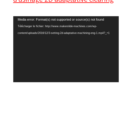
Lecteur
Media error: Format(s) not supported or source(s) not found
vidéo
Télécharger le fichier: http://www.makerslide-machines.com/wp-
content/uploads/2016/12/3-setting-2d-adaptative-machining-eng-1.mp4?_=1