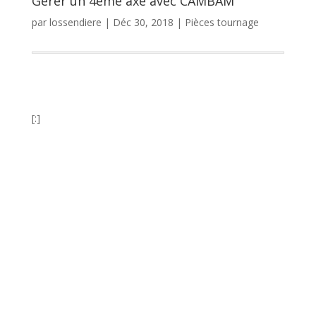
Gérer un 4ème axe avec CAMBAM
par
lossendiere
|
Déc 30, 2018
|
Pièces tournage
[:]