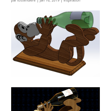
par
lossendiere
|
Jan 16, 2019
|
Inspiration