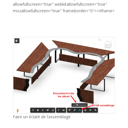
allowfullscreen="true" webkitallowfullscreen="true"
mozallowfullscreen="true" frameborder="0"></iframe>
Faire un éclaté de l’assemblage