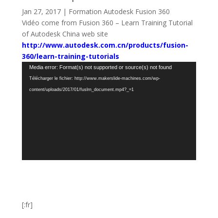
Jan 27, 2017
|
Formation Autodesk Fusion 360
Vidéo come from Fusion 360 – Learn Training Tutorial
of Autodesk China web site
http://www.autodesk.com.cn/products/fusion-
360/learn-training-tutorials
Lecteur
Media error: Format(s) not supported or source(s) not found
vidéo
Télécharger le fichier: http://www.makerslide-machines.com/wp-
content/uploads/2017/01/fuslrn_document.mp4?_=1
[:fr]