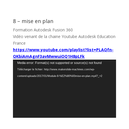
8 – mise en plan
Formation Autodesk Fusion 360
Vidéo venant de la chaine Youtube Autodesk Education
France
https://www.youtube.com/playlist?list=PLAQfn-
QKbiAmAgnF3avMwwuiOQ1H8pLFk
Lecteur
Media error: Format(s) not supported or source(s) not found
vidéo
Télécharger le fichier: http://www.makerslide-machines.com/wp-
content/uploads/2017/01/Module-8-%E2%80%93mise-en-plan.mp4?_=2