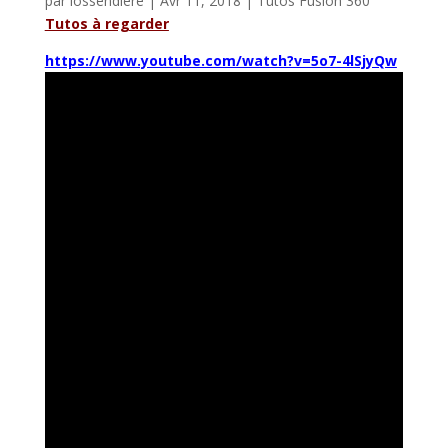
par
lossendiere
|
Avr 11, 2018
|
Tutos Fusion 360
Tutos à regarder
https://www.youtube.com/watch?v=5o7-4lSjyQw