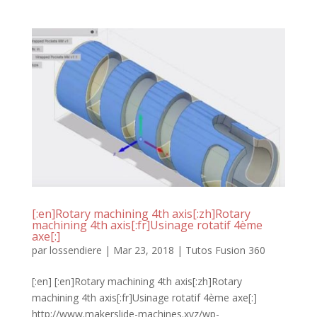
[:en]Rotary machining 4th axis[:zh]Rotary
machining 4th axis[:fr]Usinage rotatif 4ème
axe[:]
par
lossendiere
|
Mar 23, 2018
|
Tutos Fusion 360
[:en] [:en]Rotary machining 4th axis[:zh]Rotary
machining 4th axis[:fr]Usinage rotatif 4ème axe[:]
http://www.makerslide-machines.xyz/wp-