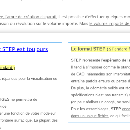
e, l’arbre de création disparaît
, il est possible d’effectuer quelques m
rusion ou révolution sur le volume importé. Mais
le volume importé de d
t STEP est toujours
S
T
andard 
Le format
STEP
(
STEP
représente l’
espéranto de l
andard )
Il tend à s’imposer comme le stand
de CAO, néanmoins son interprétatio
lus répandus
pour la visualisation ou
entraîne parfois erreurs ou
pertes d
De plus, la géométrie solide est ré
spécifications n’est pas transmis) 
t
IGES
ne permettra
de
(on peut réaliser un congé, se servi
lide.
Pour les assemblages,
STEP
enca
iser une fonction de
votre modeleur
dans un
unique fichier
, ce qui faci
frontière surfacique. La plupart des
S.