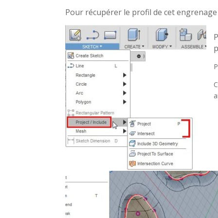
Pour récupérer le profil de cet engrenage 
p
P
C
a