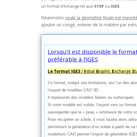
un format d’échange tel que
STEP
ou
IGES
.
Néanmoins
seule la géométrie finale est importé
ajouter un congé, enlever de la matière par ext
Lorsqu’il est disponible le forma
préférable à l’IGES
Le format IGES
(
I
nitial
G
raphic
E
xchange
S
t
Ce format, malgré ses limitations, est l’un des p
l’export de modèles CAO 3D.
Il
représente des modèles filaires ou surfaciques.
Si votre
modèle est solide, l’export vers un forma
sauvegarder que la « peau » extérieure de votre so
Pour
récupérer un solide, il vous faudra alors util
permettant la génération d’un solide à partir de
sa 
modeleurs CAO permet
l’import de géométrie IGE