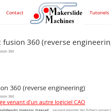
Contact
Tutoriels
 fusion 360 (reverse engineerin
usion 360
ion 360 (reverse engineering)
usion 360
ange venant d’un autre logiciel CAO
Solidworks
,
Inventor
,
Freecad
… peuvent importer des fichiers venant d’