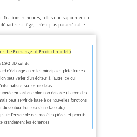
odifications mineures, telles que supprimer ou
épart reste figé, il n’est plus paramétrable.
for the
E
xchange of
P
roduct model
)
a CAO 3D solide
.
ard d’échange entre les principales plate-formes
n peut varier d’un éditeur à l’autre, ce qui
’informations sur les modèles.
cupérée en tant que bloc non éditable ( l’arbre des
mais peut servir de base à de nouvelles fonctions
r du contour frontière d’une face etc).
psule l’ensemble des modèles pièces et produits
lite grandement les échanges.