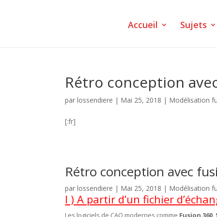
Accueil
Sujets
Rétro conception avec
par
lossendiere
|
Mai 25, 2018
|
Modélisation f
[:fr]
Rétro conception avec fus
par
lossendiere
|
Mai 25, 2018
|
Modélisation f
I ) A partir d’un fichier d’éch
Les logiciels de CAO modernes comme
Fusion 360
,