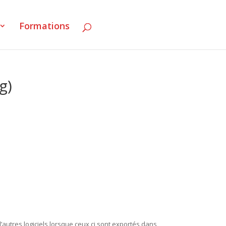
Formations
g)
autres logiciels lorsque ceux ci sont exportés dans