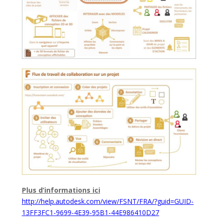
Plus d’informations ici
http://help.autodesk.com/view/FSNT/FRA/?guid=GUID-
13FF3FC1-9699-4E39-95B1-44E986410D27