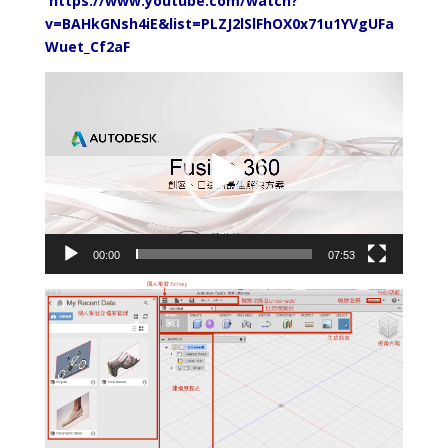
https://www.youtube.com/watch?
v=BAHkGNsh4iE&list=PLZJ2lSlFhOX0x71u1YVgUFa
Wuet_Cf2aF
Lecteur
vidéo
00:00
07:53