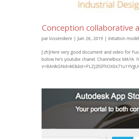
Conception collaborative 
par
lossendiere
|
Juin 26, 2019
|
Initiation modé
[:zh]Here very good document and video for Fus
bolow he’s youtube chanel. Channelbox MAYA 
v=BAHkGNsh4iE&list=PLZJ2lSlFhOX0x71u1YVgUF