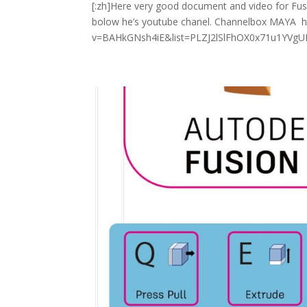
[:zh]Here very good document and video for Fus
bolow he’s youtube chanel. Channelbox MAYA 
v=BAHkGNsh4iE&list=PLZJ2lSlFhOX0x71u1YVgUF