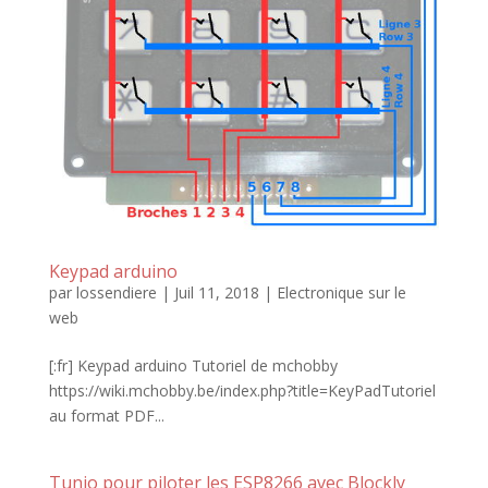
Keypad arduino
par
lossendiere
|
Juil 11, 2018
|
Electronique sur le
web
[:fr] Keypad arduino Tutoriel de mchobby
https://wiki.mchobby.be/index.php?title=KeyPadTutoriel
au format PDF...
Tunio pour piloter les ESP8266 avec Blockly