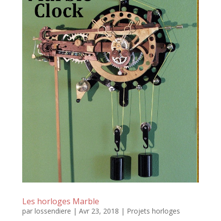
Les horloges Marble
par
lossendiere
|
Avr 23, 2018
|
Projets horloges