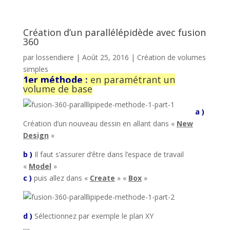
Création d’un parallélépidède avec fusion
360
par
lossendiere
|
Août 25, 2016
|
Création de volumes
simples
1er méthode :
en paramétrant un
volume de base
a )
Création d’un nouveau dessin en allant dans «
New
Design
»
b )
Il faut s’assurer d’être dans l’espace de travail
«
Model
»
c )
puis allez dans «
Create
» «
Box
»
d )
Sélectionnez par exemple le plan XY