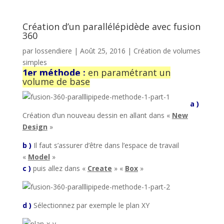
Création d’un parallélépidède avec fusion
360
par
lossendiere
|
Août 25, 2016
|
Création de volumes
simples
1er méthode :
en paramétrant un
volume de base
a )
Création d’un nouveau dessin en allant dans «
New
Design
»
b )
Il faut s’assurer d’être dans l’espace de travail
«
Model
»
c )
puis allez dans «
Create
» «
Box
»
d )
Sélectionnez par exemple le plan XY