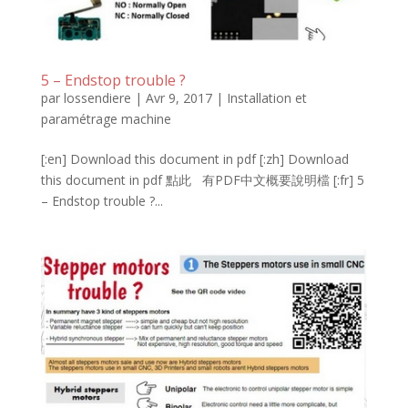
5 – Endstop trouble ?
par
lossendiere
|
Avr 9, 2017
|
Installation et
paramétrage machine
[:en] Download this document in pdf [:zh] Download
this document in pdf 點此 有PDF中文概要說明檔 [:fr] 5
– Endstop trouble ?...