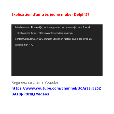
Explication d’un très jeune maker Delph’27
Lecteur
Media error: Format(s) not supported or source(s) not found
vidéo
Télécharger le fichier: http://www.lossendiere.com/wp-
content/uploads/2017/11/Comment-utiliser-un-moteur-pas-a-pas-avec-un-
arduino.mp4?_=2
Regardez sa chaine Youtube
https://www.youtube.com/channel/UCArS3jIcz5Z
DAz9J-P9clBg/videos