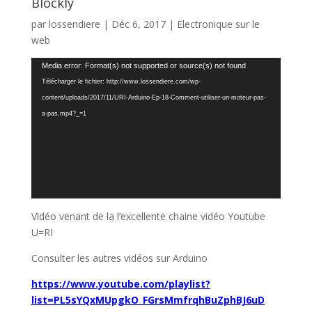
Blockly
par
lossendiere
|
Déc 6, 2017
|
Electronique sur le
web
Lecteur
Media error: Format(s) not supported or source(s) not found
vidéo
Télécharger le fichier: http://www.lossendiere.com/wp-
content/uploads/2017/11/URI-Arduino-Ep-18-Comment-utiliser-un-moteur-pas-
a-pas.mp4?_=1
Vidéo venant de la l’excellente chaine vidéo Youtube
U=RI
Consulter les autres vidéos sur Arduino
https://www.youtube.com/playlist?
list=PL5sYQxMUpgkO_FGrsMmfrqhBuZphBJ6uD