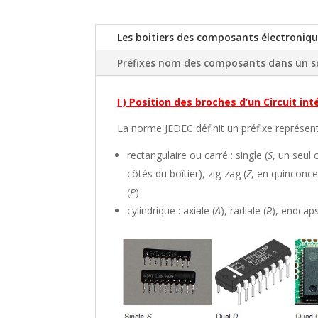
Les boitiers des composants électroniq
Préfixes nom des composants dans un 
I ) Position des broches d’un Circuit in
La norme JEDEC définit un préfixe représent
rectangulaire ou carré : single (
S
, un seul 
côtés du boîtier), zig-zag (
Z
, en quinconce
(
P
)
cylindrique : axiale (
A
), radiale (
R
), endcaps