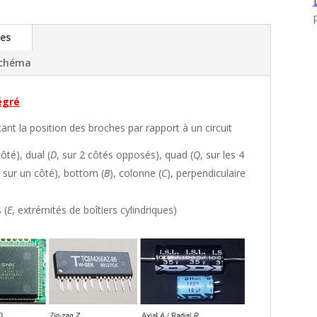
ues
schéma
tégré
ant la position des broches par rapport à un circuit
côté), dual (
D
, sur 2 côtés opposés), quad (
Q
, sur les 4
 sur un côté), bottom (
B
), colonne (
C
), perpendiculaire
 (
E
, extrémités de boîtiers cylindriques)