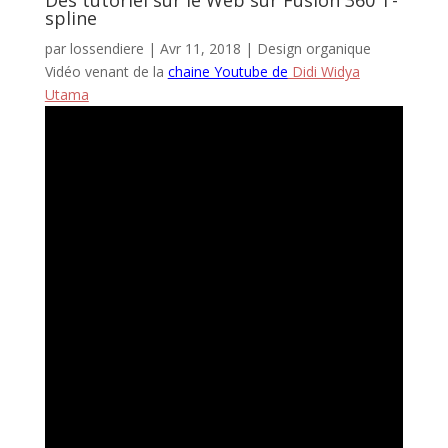
Des tutoriel sur le Web sur Fusion 360 T-
spline
par
lossendiere
|
Avr 11, 2018
|
Design organique
Vidéo venant de la
chaine Youtube de
Didi Widya
Utama