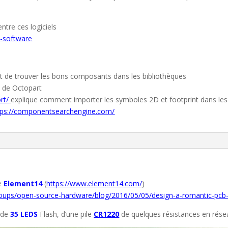
entre ces logiciels
n-software
est de trouver les bons composants dans les bibliothèques
/
de Octopart
rt/
explique comment importer les symboles 2D et footprint dans les l
tps://componentsearchengine.com/
de
Element14
(
https://www.element14.com/
)
ups/open-source-hardware/blog/2016/05/05/design-a-romantic-pcb-u
 de
35 LEDS
Flash, d’une pile
CR1220
de quelques résistances en réseau