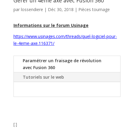
Gérer un 4ème axe avec Fusion 360
par
lossendiere
|
Déc 30, 2018
|
Pièces tournage
Informations sur le forum Usinage
https://www.usinages.com/threads/quel-logiciel-pour-
le-4eme-axe.116371/
Paramétrer un fraisage de révolution
avec Fusion 360
Tutoriels sur le web
[:]