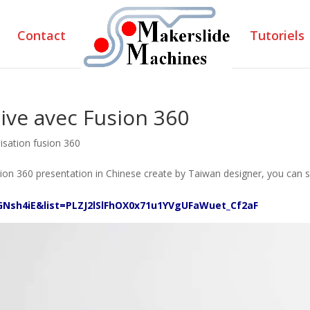
Contact
Tutoriels
ive avec Fusion 360
lisation fusion 360
ion 360 presentation in Chinese create by Taiwan designer, you can 
Nsh4iE&list=PLZJ2lSlFhOX0x71u1YVgUFaWuet_Cf2aF