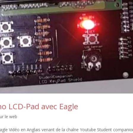
ino LCD-Pad avec Eagle
ur le web
 Eagle Vidéo en Anglais venant de la chaîne Youtube Student compani