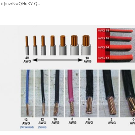
-ifJmwNwQHqKYtQ...