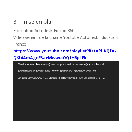
8 – mise en plan
Formation Autodesk Fusion 360
Vidéo venant de la chaine Youtube Autodesk Education
France
https://www.youtube.com/playlist?list=PLAQfn-
QKbiAmAgnF3avMwwuiOQ1H8pLFk
Lecteur
Media error: Format(s) not supported or source(s) not found
vidéo
Télécharger le fichier: http://www.makerslide-machines.com/wp-
content/uploads/2017/01/Module-8-%E2%80%93mise-en-plan.mp4?_=2