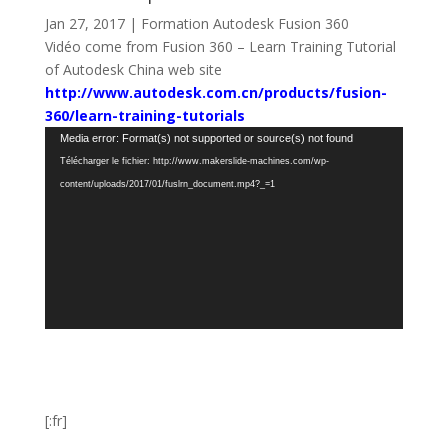
Jan 27, 2017
|
Formation Autodesk Fusion 360
Vidéo come from Fusion 360 – Learn Training Tutorial
of Autodesk China web site
http://www.autodesk.com.cn/products/fusion-
360/learn-training-tutorials
Lecteur
Media error: Format(s) not supported or source(s) not found
vidéo
Télécharger le fichier: http://www.makerslide-machines.com/wp-
content/uploads/2017/01/fuslrn_document.mp4?_=1
[:fr]