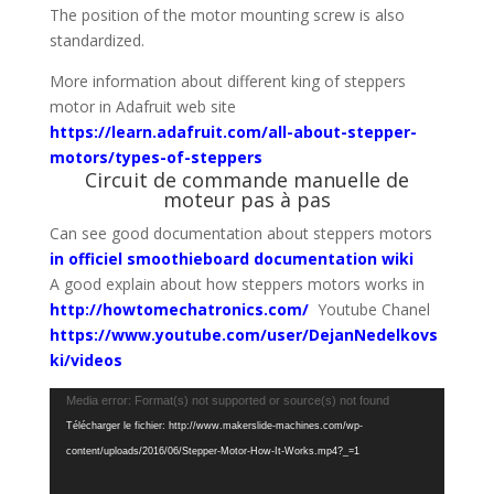
The position of the motor mounting screw is also
standardized.
More information about different king of steppers
motor in Adafruit web site
https://learn.adafruit.com/all-about-stepper-
motors/types-of-steppers
Circuit de commande manuelle de
moteur pas à pas
Can see good documentation about steppers motors
in officiel smoothieboard documentation wiki
A good explain about how steppers motors works in
http://howtomechatronics.com/
Youtube Chanel
https://www.youtube.com/user/DejanNedelkovs
ki/videos
Lecteur
Media error: Format(s) not supported or source(s) not found
vidéo
Télécharger le fichier: http://www.makerslide-machines.com/wp-
content/uploads/2016/06/Stepper-Motor-How-It-Works.mp4?_=1