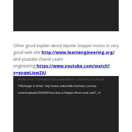
Other good explain about bipolar stepper motor in very
good web site
http://www.learnengineering.org/
And youtube chanel Learn
engineering
https://www.youtube.com/watch?
v=eyqwLiowZiU
Lecteur
Media error: Format(s) not supported or source(s) not found
vidéo
Télécharger le fichier: http://www.makerslide-machines.com/wp-
content/uploads/2016/06/How-does-a-Stepper-Motor-work.mp4?_=2