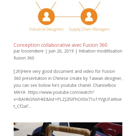
Conception collaborative avec Fusion 360
par
lossendiere
|
Juin 26, 2019
|
Initiation modélisation
fusion 360
[:zh]Here very good document and video for Fusion
360 presentation in Chinese create by Taiwan designer,
you can see bolow he’s youtube chanel. Channelbox
MAYA https://www.youtube.com/watch?
v=BAHkGNsh4iE&list=PLZJ2lSlFhOX0x71u1YVgUFaWue
t_Cf2aF...