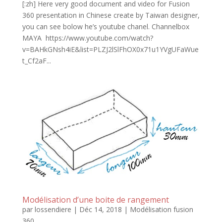
[:zh] Here very good document and video for Fusion
360 presentation in Chinese create by Taiwan designer,
you can see bolow he’s youtube chanel. Channelbox
MAYA https://www.youtube.com/watch?
v=BAHkGNsh4iE&list=PLZJ2lSlFhOX0x71u1YVgUFaWue
t_Cf2aF...
Modélisation d’une boite de rangement
par
lossendiere
|
Déc 14, 2018
|
Modélisation fusion
360